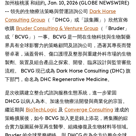
加州核桃溪 和紐約, Jan. 10, 2026 (GLOBE NEWSWIRE)
-- 領先的生物療法策略與營運諮詢公司
Dark Horse
Consulting Group
（「DHCG」或「該集團」）欣然宣佈
收購
Bruder Consulting & Venture Group
（「Bruder」
或「BCVG」）一事。BCVG 是一間在生物科技與生物製藥
界具有全球影響力的策略顧問及諮詢公司，憑著其專長而聲
譽卓著，涵蓋骨科、傷口護理及整形與重建外科市場的生物
製劑、裝置及組合產品之探索、開發、臨床設計與監管審批
流程。 BCVG 現已成為 Dark Horse Consulting (DHC) 旗
下部門，命名為 DHC Regenerative Medicine。
是次收購建立整合式諮詢服務生態系統，進一步鞏固
DHCG 以病人為本、加速生物療法開發與商業化的宗旨。
繼近期與
BioTechLogic
及
Converge Consulting
達成的
策略擴展後，如今 BCVG 加入更是錦上添花，將集團的綜
合實力版圖延伸至再生醫學、組織修復及生物材料等領域。
Bruder 的全球業務網絡，與 DHCG 作為全方位整合全球