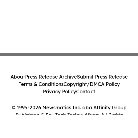
About
Press Release Archive
Submit Press Release
Terms & Conditions
Copyright/DMCA Policy
Privacy Policy
Contact
© 1995-2026 Newsmatics Inc. dba Affinity Group
Publishing & Sci-Tech Today: Africa. All Rights
Reserved.
Cookie Settings / Your Privacy Choices