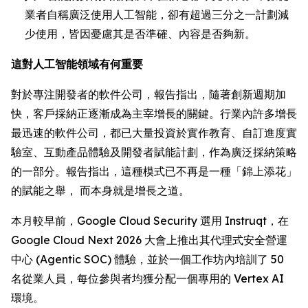
業者自稱廣泛使用人工智能，卻有超過三分之一計劃減
少使用，皆因憂慮其是否準確、內容是否夠新。
這對人工智能領域有何重要
對於專注開發者的軟件公司，報告指出，隨著創新週期加
快，客戶採納正逐漸成為主宰增長的關鍵。行業內許多增長
最迅速的軟件公司，都已大量投資於實作教育、自訂進度實
驗室、互動產品體驗及開發者賦能計劃，作為廣泛採納策略
的一部分。報告指出，這種模式已不再是一種「錦上添花」
的賦能之舉， 而本身就是增長之道。
本月較早前，Google Cloud Security 選用 Instruqt，在
Google Cloud Next 2026 大會上推出其代理式安全營運
中心 (Agentic SOC) 體驗，並於一個工作坊內培訓了 50
名從業人員，每位參與者均獲分配一個專用的 Vertex AI
環境。