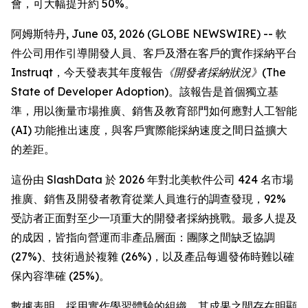
會，可大幅提升約 50%。
阿姆斯特丹, June 03, 2026 (GLOBE NEWSWIRE) -- 軟
件公司用作引導開發人員、客戶及潛在客戶的實作採納平台
Instruqt，今天發表其年度報告
《開發者採納狀況》(The
State of Developer Adoption)
。該報告是首個獨立基
準，用以衡量市場推廣、銷售及教育部門如何應對人工智能
(AI) 功能推出速度，與客戶實際能採納速度之間日益擴大
的差距。
這份由 SlashData 於 2026 年對北美軟件公司 424 名市場
推廣、銷售及開發者教育從業人員進行的調查發現，92%
受訪者正面對至少一項重大的開發者採納挑戰。最多人提及
的成因，皆指向營運而非產品層面：團隊之間缺乏協調
(27%)、技術過於複雜 (26%)，以及產品每週發佈時難以確
保內容準確 (25%)。
數據表明，採用實作學習體驗的組織，其成果之間存在明顯