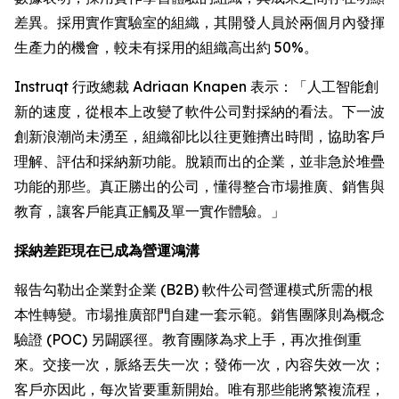
差異。採用實作實驗室的組織，其開發人員於兩個月內發揮
生產力的機會，較未有採用的組織高出約 50%。
Instruqt 行政總裁 Adriaan Knapen 表示：「人工智能創
新的速度，從根本上改變了軟件公司對採納的看法。下一波
創新浪潮尚未湧至，組織卻比以往更難擠出時間，協助客戶
理解、評估和採納新功能。脫穎而出的企業，並非急於堆疊
功能的那些。真正勝出的公司，懂得整合市場推廣、銷售與
教育，讓客戶能真正觸及單一實作體驗。」
採納差距現在已成為營運鴻溝
報告勾勒出企業對企業 (B2B) 軟件公司營運模式所需的根
本性轉變。市場推廣部門自建一套示範。銷售團隊則為概念
驗證 (POC) 另闢蹊徑。教育團隊為求上手，再次推倒重
來。交接一次，脈絡丟失一次；發佈一次，內容失效一次；
客戶亦因此，每次皆要重新開始。唯有那些能將繁複流程，