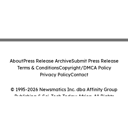
About
Press Release Archive
Submit Press Release
Terms & Conditions
Copyright/DMCA Policy
Privacy Policy
Contact
© 1995-2026 Newsmatics Inc. dba Affinity Group
Publishing & Sci-Tech Today: Africa. All Rights
Reserved.
Cookie Settings / Your Privacy Choices