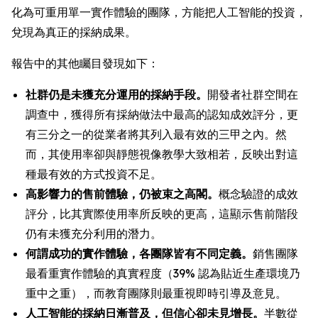
化為可重用單一實作體驗的團隊，方能把人工智能的投資，
兌現為真正的採納成果。
報告中的其他矚目發現如下：
社群仍是未獲充分運用的採納手段。
開發者社群空間在
調查中，獲得所有採納做法中最高的認知成效評分，更
有三分之一的從業者將其列入最有效的三甲之內。然
而，其使用率卻與靜態視像教學大致相若，反映出對這
種最有效的方式投資不足。
高影響力的售前體驗，仍被束之高閣。
概念驗證的成效
評分，比其實際使用率所反映的更高，這顯示售前階段
仍有未獲充分利用的潛力。
何謂成功的實作體驗，各團隊皆有不同定義。
銷售團隊
最看重實作體驗的真實程度（39% 認為貼近生產環境乃
重中之重），而教育團隊則最重視即時引導及意見。
人工智能的採納日漸普及，但信心卻未見增長。
半數從